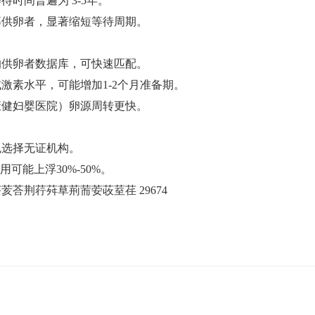
普遍为 ‌3-5年‌‌。
供卵者，显著缩短等待周期‌。
供卵者数据库，可快速匹配‌。
激素水平，可能增加1-2个月准备期‌。
健妇婴医院）卵源周转更快‌。
选择无证机构‌。
能上浮30%-50%‌。
荅荆荇荈草荊荋荌荍荎荏 29674