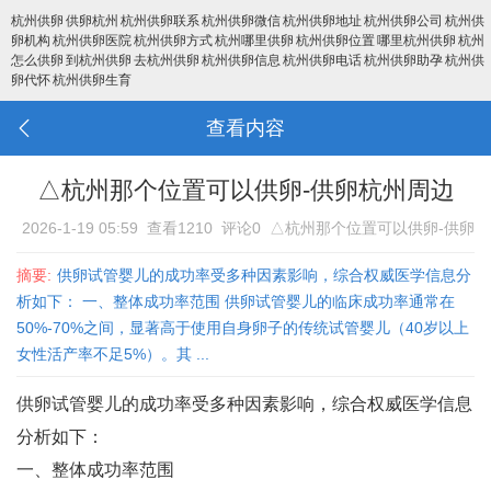
杭州供卵
供卵杭州
杭州供卵联系
杭州供卵微信
杭州供卵地址
杭州供卵公司
杭州供
卵机构
杭州供卵医院
杭州供卵方式
杭州哪里供卵
杭州供卵位置
哪里杭州供卵
杭州
怎么供卵
到杭州供卵
去杭州供卵
杭州供卵信息
杭州供卵电话
杭州供卵助孕
杭州供
卵代怀
杭州供卵生育
查看内容
△杭州那个位置可以供卵-供卵杭州周边
2026-1-19 05:59
查看1210
评论0
△杭州那个位置可以供卵-供卵
杭州周边
摘要:
供卵试管婴儿的成功率受多种因素影响，综合权威医学信息分
析如下： 一、整体成功率范围 供卵试管婴儿的临床成功率通常在‌
50%-70%‌之间‌，显著高于使用自身卵子的传统试管婴儿（40岁以上
女性活产率不足5%）‌。其 ...
供卵试管婴儿的成功率受多种因素影响，综合权威医学信息
分析如下：
一、整体成功率范围