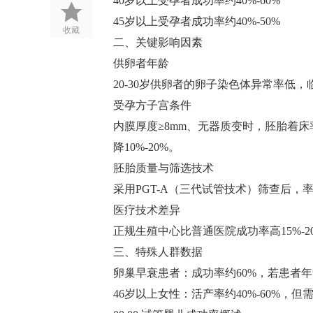
40岁以上受孕者成功率约40%-60%‌
45岁以上受孕者成功率约40%-50%‌
收藏
二、关键影响因素
供卵者年龄‌
20-30岁供卵者的卵子染色体异常率低，临
受孕方子宫条件‌
内膜厚度≥8mm、无器质变时，胚胎着床
降10%-20%‌。
胚胎质量与筛选技术‌
采用PGT-A（三代试管技术）筛查后，率可从
医疗技术差异‌
正规生殖中心比普通医院成功率高15%-2
三、特殊人群数据
卵巢早衰患者‌：成功率约60%‌，若患者
46岁以上女性‌：活产率约40%-60%‌