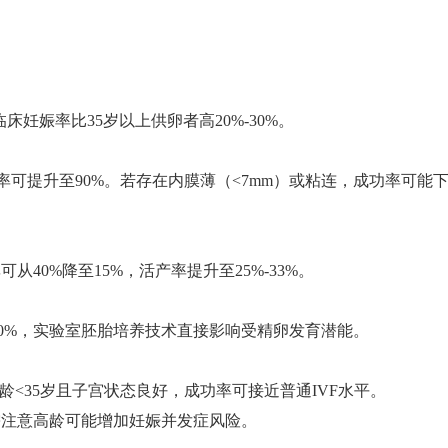
床妊娠率比35岁以上供卵者高20%-30%‌。
率可提升至90%‌。若存在内膜薄（<7mm）或粘连，成功率可能
40%降至15%‌，活产率提升至25%-33%‌。
0%‌，实验室胚胎培养技术直接影响受精卵发育潜能‌。
年龄<35岁且子宫状态良好，成功率可接近普通IVF水平‌。
，但需注意高龄可能增加妊娠并发症风险‌。