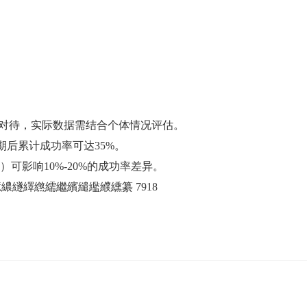
慎对待，实际数据需结合个体情况评估‌。
后累计成功率可达35%‌。
可影响10%-20%的成功率差异‌。
繸繹繺繻繼繽繾繿纀纁纂 7918