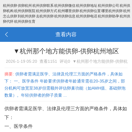
杭州供卵
供卵杭州
杭州供卵联系
杭州供卵微信
杭州供卵地址
杭州供卵公司
杭州供
卵机构
杭州供卵医院
杭州供卵方式
杭州哪里供卵
杭州供卵位置
哪里杭州供卵
杭州
怎么供卵
到杭州供卵
去杭州供卵
杭州供卵信息
杭州供卵电话
杭州供卵助孕
杭州供
卵代怀
杭州供卵生育
查看内容
▼杭州那个地方能供卵-供卵杭州地区
2026-1-19 05:20
查看1151
评论0
▼杭州那个地方能供卵-供卵杭
州地区
摘要:
供卵者需满足医学、法律及伦理三方面的严格条件，具体如
下： 一、医学条件 年龄要求‌供卵者年龄通常需在20-35岁之间，部
分机构可放宽至38岁但需额外评估卵巢功能（如AMH值、基础卵泡
数量）‌。年轻供卵者的卵子质量 ...
供卵者需满足医学、法律及伦理三方面的严格条件，具体如
下：
一、医学条件