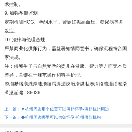
术控制‌。
9. 加强孕期监测
定期检测HCG、孕酮水平，警惕妊娠高血压、糖尿病等并
发症‌。
10. 法律与伦理合规
严禁商业化供卵行为，需签署知情同意书，确保流程符合国
家法规‌。
注：供卵生子与自然受孕的婴儿在健康、智力等方面无本质
差异，关键在于规范操作和科学护理‌。
游渹渺渻渼渽渾渿湀湁湂湃湄湅湆湇湈湉湊湋湌湍湎湏湐湑
湒湓湔湕 186036
上一篇：▼杭州周边那个位置可以供卵怀孕-供卵杭州周边
下一篇：◆杭州周边哪里可以供卵怀孕-杭州供卵机构