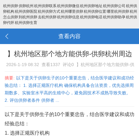
杭州供卵
供卵杭州
杭州供卵联系
杭州供卵微信
杭州供卵地址
杭州供卵公司
杭州供
卵机构
杭州供卵医院
杭州供卵方式
杭州哪里供卵
杭州供卵位置
哪里杭州供卵
杭州
怎么供卵
到杭州供卵
去杭州供卵
杭州供卵信息
杭州供卵电话
杭州供卵助孕
杭州供
卵代怀
杭州供卵生育
查看内容
】杭州地区那个地方能供卵-供卵杭州周边
2026-1-19 08:32
查看1337
评论0
】杭州地区那个地方能供卵-供
卵杭州周边
摘要:
以下是关于供卵生子的10个重要忠告，结合医学建议和成功经
验总结： 1. 选择正规医疗机构 确保机构具备合法资质，优先选择周
期数多、实验室水平高的生殖中心，避免因技术不成熟导致失败‌。
2. 评估供卵者条件 供卵者 ...
以下是关于供卵生子的10个重要忠告，结合医学建议和成功
经验总结：
1. 选择正规医疗机构