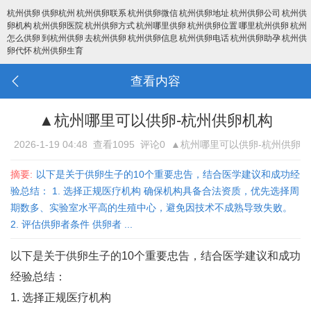
杭州供卵
供卵杭州
杭州供卵联系
杭州供卵微信
杭州供卵地址
杭州供卵公司
杭州供
卵机构
杭州供卵医院
杭州供卵方式
杭州哪里供卵
杭州供卵位置
哪里杭州供卵
杭州
怎么供卵
到杭州供卵
去杭州供卵
杭州供卵信息
杭州供卵电话
杭州供卵助孕
杭州供
卵代怀
杭州供卵生育
查看内容
▲杭州哪里可以供卵-杭州供卵机构
2026-1-19 04:48
查看1095
评论0
▲杭州哪里可以供卵-杭州供卵
机构
摘要:
以下是关于供卵生子的10个重要忠告，结合医学建议和成功经
验总结： 1. 选择正规医疗机构 确保机构具备合法资质，优先选择周
期数多、实验室水平高的生殖中心，避免因技术不成熟导致失败‌。
2. 评估供卵者条件 供卵者 ...
以下是关于供卵生子的10个重要忠告，结合医学建议和成功
经验总结：
1. 选择正规医疗机构