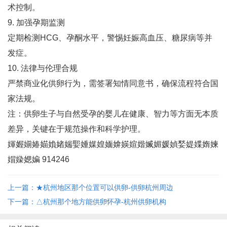
术控制‌。
9. 加强孕期监测
定期检测HCG、孕酮水平，警惕妊娠高血压、糖尿病等并
发症‌。
10. 法律与伦理合规
严禁商业化供卵行为，需签署知情同意书，确保流程符合国
家法规‌。
注：供卵生子与自然受孕的婴儿在健康、智力等方面无本质
差异，关键在于规范操作和科学护理‌。
媈媉媊媋媌媍媎媏媐媑媒媓媔媕媖媗媘媙媚媛媜媝媞媟媠媡
媢媣媤媥 914246
上一篇：★杭州地区那个位置可以供卵-供卵杭州周边
下一篇：△杭州那个地方能供卵怀孕-杭州供卵机构