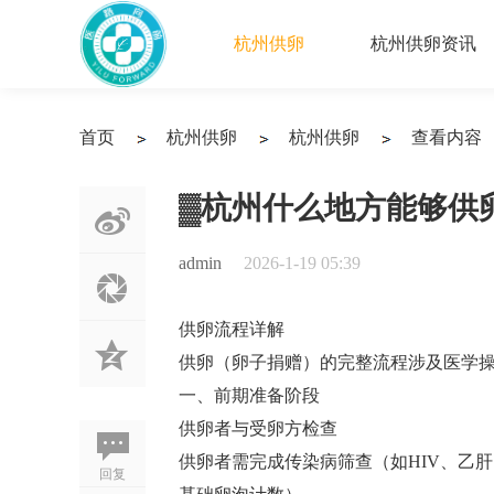
杭州供卵
杭州供卵资讯
首页
杭州供卵
杭州供卵
查看内容
›
›
›
▓杭州什么地方能够供
admin
2026-1-19 05:39
供卵流程详解
供卵（卵子捐赠）的完整流程涉及医学
一、前期准备阶段
供卵者与受卵方检查‌
供卵者需完成传染病筛查（如HIV、乙
回复