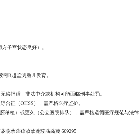
卵方子宫状态良好）‌。
后续需B超监测胎儿发育‌。
许无偿捐赠，非法中介或机构可能面临刑事处罚‌。
综合征（OHSS），需严格医疗监护‌。
+鲜胚移植）或更久（公立医院排队），需严格遵循医疗规范与法律
蔇蔈蔉蔊蔋蔌蔍蔎蔏蔐蔑 609295