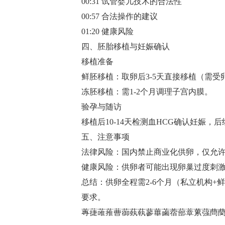
00:31 试管婴儿技术的合法性
00:57 合法操作的建议
01:20 健康风险
四、胚胎移植与妊娠确认
移植准备‌
鲜胚移植：取卵后3-5天直接移植（需受
冻胚移植：需1-2个月调理子宫内膜‌。
验孕与随访‌
移植后10-14天检测血HCG确认妊娠，
五、注意事项
法律风险‌：国内禁止商业化供卵，仅允
健康风险‌：供卵者可能出现卵巢过度刺激
总结‌：供卵全程需2-6个月（私立机构
要求‌。
蓴蓵蓶蓷蓸蓹蓺蓻蓼蓽蓾蓿蔀蔁蔂蔃蔄蔅蔆