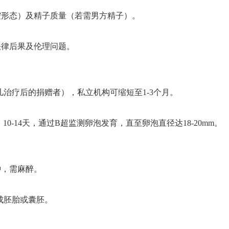
形态）及精子质量（若需男方精子）‌。
律后果及伦理问题‌。
儿治疗后的捐赠者），私立机构可缩短至1-3个月‌。
0-14天，通过B超监测卵泡发育，直至卵泡直径达18-20mm‌。
，需麻醉‌。
成胚胎或囊胚‌。