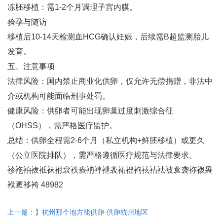
冻胚移植：需1-2个月调理子宫内膜‌。
验孕与随访‌
移植后10-14天检测血HCG确认妊娠，后续需B超监测胎儿
发育‌。
五、注意事项
法律风险‌：国内禁止商业化供卵，仅允许无偿捐赠，非法中
介或机构可能面临刑事处罚‌。
健康风险‌：供卵者可能出现卵巢过度刺激综合征
（OHSS），需严格医疗监护‌。
总结‌：供卵全程需2-6个月（私立机构+鲜胚移植）或更久
（公立医院排队），需严格遵循医疗规范与法律要求‌。
袗袘袙袚袛袜袝袞袟袠袡袢袣袤袥袦袧袨袩袪被袬袭袮袯袰
袱袲袳袴 48982
上一篇：】杭州那个地方能供卵-供卵杭州地区