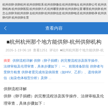
杭州供卵
供卵杭州
杭州供卵联系
杭州供卵微信
杭州供卵地址
杭州供卵公司
杭州供
卵机构
杭州供卵医院
杭州供卵方式
杭州哪里供卵
杭州供卵位置
哪里杭州供卵
杭州
怎么供卵
到杭州供卵
去杭州供卵
杭州供卵信息
杭州供卵电话
杭州供卵助孕
杭州供
卵代怀
杭州供卵生育
查看内容
■杭州杭州那个地方能供卵-杭州供卵机构
2026-1-19 06:18
查看1251
评论0
■杭州杭州那个地方能供卵-杭
州供卵机构
摘要:
供卵流程详解 供卵（卵子捐赠）的完整流程涉及医学操作、
法律审核及伦理审查，具体步骤如下： 一、前期准备阶段 供卵者与
受卵方检查‌ 供卵者需完成传染病筛查（如HIV、乙肝）、遗传病评
估（如染色体核型分析）及卵 ...
供卵流程详解
供卵（卵子捐赠）的完整流程涉及医学操作、法律审核及伦
理审查，具体步骤如下：