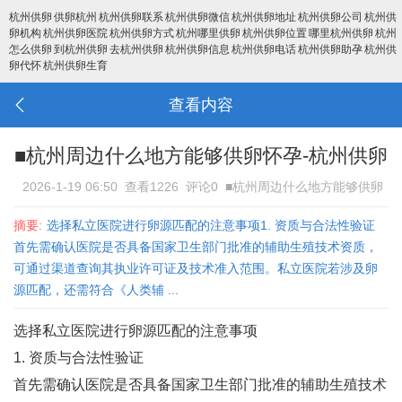
杭州供卵
供卵杭州
杭州供卵联系
杭州供卵微信
杭州供卵地址
杭州供卵公司
杭州供
卵机构
杭州供卵医院
杭州供卵方式
杭州哪里供卵
杭州供卵位置
哪里杭州供卵
杭州
怎么供卵
到杭州供卵
去杭州供卵
杭州供卵信息
杭州供卵电话
杭州供卵助孕
杭州供
卵代怀
杭州供卵生育
查看内容
■杭州周边什么地方能够供卵怀孕-杭州供卵
2026-1-19 06:50
查看1226
评论0
■杭州周边什么地方能够供卵
怀孕-杭州供卵
摘要:
选择私立医院进行卵源匹配的注意事项1. ‌资质与合法性验证‌
首先需确认医院是否具备国家卫生部门批准的辅助生殖技术资质，
可通过渠道查询其执业许可证及技术准入范围‌。私立医院若涉及卵
源匹配，还需符合《人类辅 ...
选择私立医院进行卵源匹配的注意事项
1. ‌资质与合法性验证‌
首先需确认医院是否具备国家卫生部门批准的辅助生殖技术