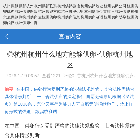
杭州供卵
供卵杭州
杭州供卵联系
杭州供卵微信
杭州供卵地址
杭州供卵公司
杭州供
卵机构
杭州供卵医院
杭州供卵方式
杭州哪里供卵
杭州供卵位置
哪里杭州供卵
杭州
怎么供卵
到杭州供卵
去杭州供卵
杭州供卵信息
杭州供卵电话
杭州供卵助孕
杭州供
卵代怀
杭州供卵生育
查看内容
◎杭州杭州什么地方能够供卵-供卵杭州地
区
2026-1-19 06:57
查看1221
评论0
◎杭州杭州什么地方能够供卵-
供卵杭州地区
摘要:
在中国，供卵行为受到严格的法律法规监管，其合法性需结合
具体情形判断： 一、合法供卵的法定条件 自愿无偿原则‌根据《民法
典》第1006条，完全民事行为能力人可自愿无偿捐献卵子，禁止任
何形式的强迫、欺骗或利诱‌ ...
在中国，供卵行为受到严格的法律法规监管，其合法性需结
合具体情形判断：