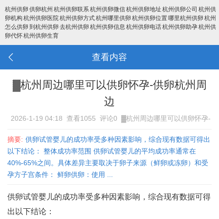
杭州供卵
供卵杭州
杭州供卵联系
杭州供卵微信
杭州供卵地址
杭州供卵公司
杭州供
卵机构
杭州供卵医院
杭州供卵方式
杭州哪里供卵
杭州供卵位置
哪里杭州供卵
杭州
怎么供卵
到杭州供卵
去杭州供卵
杭州供卵信息
杭州供卵电话
杭州供卵助孕
杭州供
卵代怀
杭州供卵生育
查看内容
▓杭州周边哪里可以供卵怀孕-供卵杭州周
边
2026-1-19 04:18
查看1055
评论0
▓杭州周边哪里可以供卵怀孕-
供卵杭州周边
摘要:
供卵试管婴儿的成功率受多种因素影响，综合现有数据可得出
以下结论： 整体成功率范围 供卵试管婴儿的平均成功率通常在
40%-65%之间‌。具体差异主要取决于卵子来源（鲜卵或冻卵）和受
孕方子宫条件： 鲜卵供卵‌：使用 ...
供卵试管婴儿的成功率受多种因素影响，综合现有数据可得
出以下结论：