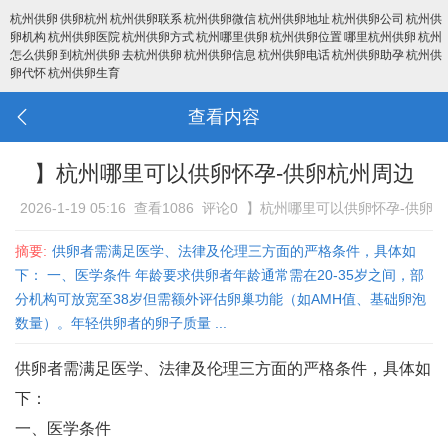
杭州供卵
供卵杭州
杭州供卵联系
杭州供卵微信
杭州供卵地址
杭州供卵公司
杭州供
卵机构
杭州供卵医院
杭州供卵方式
杭州哪里供卵
杭州供卵位置
哪里杭州供卵
杭州
怎么供卵
到杭州供卵
去杭州供卵
杭州供卵信息
杭州供卵电话
杭州供卵助孕
杭州供
卵代怀
杭州供卵生育
查看内容
】杭州哪里可以供卵怀孕-供卵杭州周边
2026-1-19 05:16
查看1086
评论0
】杭州哪里可以供卵怀孕-供卵
杭州周边
摘要:
供卵者需满足医学、法律及伦理三方面的严格条件，具体如
下： 一、医学条件 年龄要求‌供卵者年龄通常需在20-35岁之间，部
分机构可放宽至38岁但需额外评估卵巢功能（如AMH值、基础卵泡
数量）‌。年轻供卵者的卵子质量 ...
供卵者需满足医学、法律及伦理三方面的严格条件，具体如
下：
一、医学条件