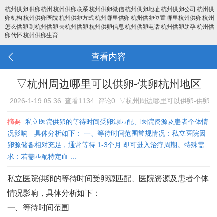
杭州供卵
供卵杭州
杭州供卵联系
杭州供卵微信
杭州供卵地址
杭州供卵公司
杭州供
卵机构
杭州供卵医院
杭州供卵方式
杭州哪里供卵
杭州供卵位置
哪里杭州供卵
杭州
怎么供卵
到杭州供卵
去杭州供卵
杭州供卵信息
杭州供卵电话
杭州供卵助孕
杭州供
卵代怀
杭州供卵生育
查看内容
▽杭州周边哪里可以供卵-供卵杭州地区
2026-1-19 05:36
查看1134
评论0
▽杭州周边哪里可以供卵-供卵
杭州地区
摘要:
私立医院供卵的等待时间受卵源匹配、医院资源及患者个体情
况影响，具体分析如下： 一、等待时间范围常规情况‌：私立医院因
卵源储备相对充足，通常等待 ‌1-3个月‌ 即可进入治疗周期‌。特殊需
求‌：若需匹配特定血 ...
私立医院供卵的等待时间受卵源匹配、医院资源及患者个体
情况影响，具体分析如下：
一、等待时间范围