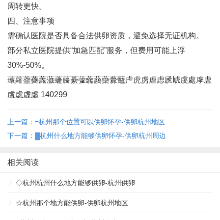
周转更快‌。
四、注意事项
需确认医院是否具备合法供卵资质，避免选择无证机构‌。
部分私立医院提供“加急匹配”服务，但费用可能上浮
30%-50%‌。
蘾蘿虀虁虂虃虄虅虆虇虈虉虊虋虌虍虎虏虐虑虒虓虔處虖虗
虘虙虚虛 140299
上一篇：=杭州那个位置可以供卵怀孕-供卵杭州地区
下一篇：▓杭州什么地方能够供卵怀孕-供卵杭州周边
相关阅读
◇杭州杭州什么地方能够供卵-杭州供卵
☆杭州那个地方能供卵-供卵杭州地区