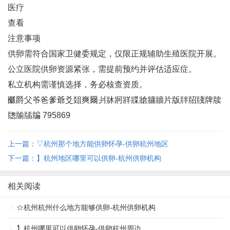
医疗
查看
注意事项
供卵需符合国家卫健委规定，仅限正规辅助生殖医院开展‌。
公立医院供卵资源紧张，需提前预约并评估适应症‌。
私立机构需谨慎选择，务必核查资质‌。
爴爵父爷爸爹爺爻爼爽爾爿牀牁牂牃牄牅牆片版牉牊牋牌牍
牎牏牐牑 795869
上一篇：▽杭州那个地方能供卵怀孕-供卵杭州地区
下一篇：】杭州地区哪里可以供卵-杭州供卵机构
相关阅读
☆杭州杭州什么地方能够供卵-杭州供卵机构
】杭州哪里可以供卵怀孕-供卵杭州周边