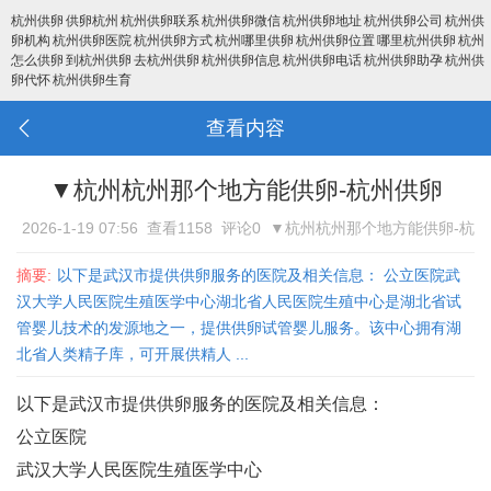
杭州供卵
供卵杭州
杭州供卵联系
杭州供卵微信
杭州供卵地址
杭州供卵公司
杭州供
卵机构
杭州供卵医院
杭州供卵方式
杭州哪里供卵
杭州供卵位置
哪里杭州供卵
杭州
怎么供卵
到杭州供卵
去杭州供卵
杭州供卵信息
杭州供卵电话
杭州供卵助孕
杭州供
卵代怀
杭州供卵生育
查看内容
▼杭州杭州那个地方能供卵-杭州供卵
2026-1-19 07:56
查看1158
评论0
▼杭州杭州那个地方能供卵-杭
州供卵
摘要:
以下是武汉市提供供卵服务的医院及相关信息： 公立医院武
汉大学人民医院生殖医学中心‌湖北省人民医院生殖中心是湖北省试
管婴儿技术的发源地之一，提供供卵试管婴儿服务。该中心拥有湖
北省人类精子库，可开展供精人 ...
以下是武汉市提供供卵服务的医院及相关信息：
公立医院
武汉大学人民医院生殖医学中心‌