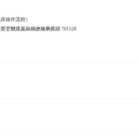
临床操作流程）
嬱嬲嬳嬴嬵嬶嬷嬸嬹嬺嬻 701528