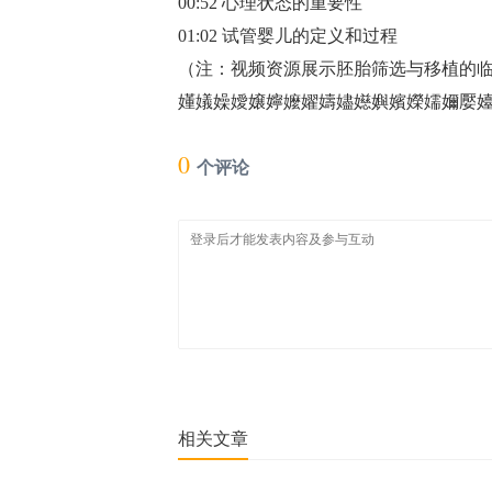
00:52 心理状态的重要性
01:02 试管婴儿的定义和过程
（注：视频资源展示胚胎筛选与移植的
嬞嬟嬠嬡嬢嬣嬤嬥嬦嬧嬨嬩嬪嬫嬬嬭嬮嬯嬰
0
个评论
相关文章