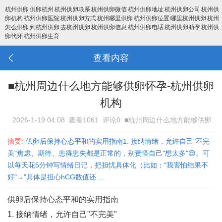
杭州供卵
供卵杭州
杭州供卵联系
杭州供卵微信
杭州供卵地址
杭州供卵公司
杭州供
卵机构
杭州供卵医院
杭州供卵方式
杭州哪里供卵
杭州供卵位置
哪里杭州供卵
杭州
怎么供卵
到杭州供卵
去杭州供卵
杭州供卵信息
杭州供卵电话
杭州供卵助孕
杭州供
卵代怀
杭州供卵生育
查看内容
■杭州周边什么地方能够供卵怀孕-杭州供卵
机构
2026-1-19 04:08
查看1061
评论0
■杭州周边什么地方能够供卵
怀孕-杭州供卵机构
摘要:
供卵后保持心态平和的实用指南1. ‌接纳情绪，允许自己"不完
美"‌焦虑、期待、患得患失都是正常的，别责怪自己"想太多"😌。可
以每天花5分钟写情绪日记，把担忧具体化（比如："我害怕结果不
好"→"具体是担心hCG数值还 ...
供卵后保持心态平和的实用指南
1. ‌接纳情绪，允许自己"不完美"‌