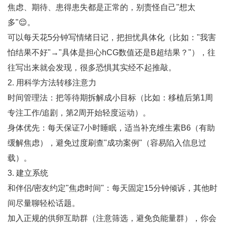
焦虑、期待、患得患失都是正常的，别责怪自己"想太
多"😌。
可以每天花5分钟写情绪日记，把担忧具体化（比如："我害
怕结果不好"→"具体是担心hCG数值还是B超结果？"），往
往写出来就会发现，很多恐惧其实经不起推敲。
2. ‌用科学方法转移注意力‌
时间管理法‌：把等待期拆解成小目标（比如：移植后第1周
专注工作/追剧，第2周开始轻度运动）。
身体优先‌：每天保证7小时睡眠，适当补充维生素B6（有助
缓解焦虑），避免过度刷查"成功案例"（容易陷入信息过
载）。
3. ‌建立系统‌
和伴侣/密友约定"焦虑时间"：每天固定15分钟倾诉，其他时
间尽量聊轻松话题。
加入正规的供卵互助群（注意筛选，避免负能量群），你会