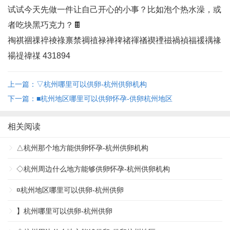
试试今天先做一件让自己开心的小事？比如泡个热水澡，或
者吃块黑巧克力？🍫
祹祺祻祼祽祾祿禀禁禂禃禄禅禆禇禈禉禊禋禌禍禎福禐禑禒
禓禔禕禖 431894
上一篇：▽杭州哪里可以供卵-杭州供卵机构
下一篇：■杭州地区哪里可以供卵怀孕-供卵杭州地区
相关阅读
△杭州那个地方能供卵怀孕-杭州供卵机构
◇杭州周边什么地方能够供卵怀孕-杭州供卵机构
¤杭州地区哪里可以供卵-杭州供卵
】杭州哪里可以供卵-杭州供卵