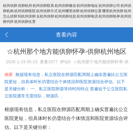
杭州供卵
供卵杭州
杭州供卵联系
杭州供卵微信
杭州供卵地址
杭州供卵公司
杭州供
卵机构
杭州供卵医院
杭州供卵方式
杭州哪里供卵
杭州供卵位置
哪里杭州供卵
杭州
怎么供卵
到杭州供卵
去杭州供卵
杭州供卵信息
杭州供卵电话
杭州供卵助孕
杭州供
卵代怀
杭州供卵生育
查看内容
☆杭州那个地方能供卵怀孕-供卵杭州地区
2026-1-19 05:23
查看1077
评论0
☆杭州那个地方能供卵怀孕-供
卵杭州地区
摘要:
根据现有信息，私立医院在卵源匹配周期上确实普遍比公立医
院更短，但具体时长仍需结合个体情况和医院资源综合评估。以下
是关键分析： 一、私立医院卵源等待时间特点 普遍短于公立医院‌私
立医院通常无需排队，卵源匹 ...
根据现有信息，私立医院在卵源匹配周期上确实普遍比公立
医院更短，但具体时长仍需结合个体情况和医院资源综合评
估。以下是关键分析：