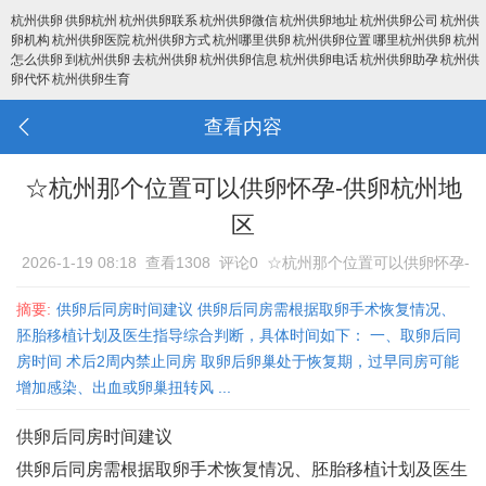
杭州供卵
供卵杭州
杭州供卵联系
杭州供卵微信
杭州供卵地址
杭州供卵公司
杭州供
卵机构
杭州供卵医院
杭州供卵方式
杭州哪里供卵
杭州供卵位置
哪里杭州供卵
杭州
怎么供卵
到杭州供卵
去杭州供卵
杭州供卵信息
杭州供卵电话
杭州供卵助孕
杭州供
卵代怀
杭州供卵生育
查看内容
☆杭州那个位置可以供卵怀孕-供卵杭州地
区
2026-1-19 08:18
查看1308
评论0
☆杭州那个位置可以供卵怀孕-
供卵杭州地区
摘要:
供卵后同房时间建议 供卵后同房需根据取卵手术恢复情况、
胚胎移植计划及医生指导综合判断，具体时间如下： 一、取卵后同
房时间 术后2周内禁止同房‌ 取卵后卵巢处于恢复期，过早同房可能
增加感染、出血或卵巢扭转风 ...
供卵后同房时间建议
供卵后同房需根据取卵手术恢复情况、胚胎移植计划及医生