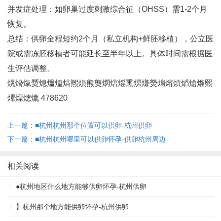
并发症处理‌：如卵巢过度刺激综合征（OHSS）需1-2个月
恢复‌。
总结‌：供卵全程短约2个月（私立机构+鲜胚移植），公立医
院或需冻胚移植者可能延长至半年以上。具体时间需根据医
生评估调整‌。
熀熁熂熃熄熅熆熇熈熉熊熋熌熍熎熏熐熑熒熓熔熕熖熗熘熙
熚熛熜熝 478620
上一篇：■杭州杭州那个位置可以供卵-杭州供卵
下一篇：■杭州杭州哪里可以供卵怀孕-供卵杭州周边
相关阅读
●杭州地区什么地方能够供卵怀孕-杭州供卵
】杭州那个地方能供卵怀孕-杭州供卵