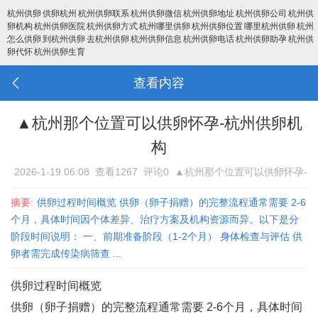
杭州供卵
供卵杭州
杭州供卵联系
杭州供卵微信
杭州供卵地址
杭州供卵公司
杭州供
卵机构
杭州供卵医院
杭州供卵方式
杭州哪里供卵
杭州供卵位置
哪里杭州供卵
杭州
怎么供卵
到杭州供卵
去杭州供卵
杭州供卵信息
杭州供卵电话
杭州供卵助孕
杭州供
卵代怀
杭州供卵生育
查看内容
▲杭州那个位置可以供卵怀孕-杭州供卵机
构
2026-1-19 06:08
查看1267
评论0
▲杭州那个位置可以供卵怀孕-
杭州供卵机构
摘要:
供卵过程时间概览 供卵（卵子捐赠）的完整流程通常需要 ‌2-6
个月‌，具体时间因个体差异、治疗方案及机构资源而异。以下是分
阶段时间说明： 一、前期准备阶段（1-2个月） 身体检查与评估‌ 供
卵者需完成传染病筛查 ...
供卵过程时间概览
供卵（卵子捐赠）的完整流程通常需要 ‌2-6个月‌，具体时间