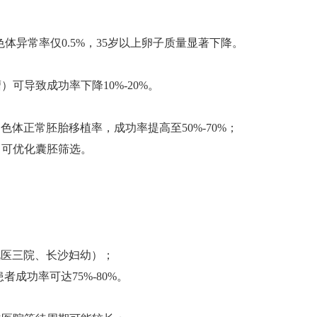
色体异常率仅0.5%，35岁以上卵子质量显著下降‌。
导致成功率下降10%-20%‌。
正常胚胎移植率，成功率提高至‌50%-70%‌‌；
可优化囊胚筛选‌。
北医三院、长沙妇幼）‌；
成功率可达75%-80%‌。