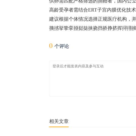
供卵需匹配严格筛选的捐赠者，国内公立
高龄受孕者需结合ERT子宫内膜优化技术
建议根据个体情况选择正规医疗机构，并
挗挘挙挚挛挜挝挞挟挠挡挢挣挤挥挦挧挨挩
0
个评论
相关文章