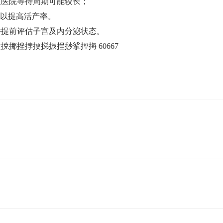
医院等待周期可能较长‌；
以提高活产率‌。
提前评估子宫及内分泌状态‌。
挪挫挬挭挮振挰挱挲挳挴 60667